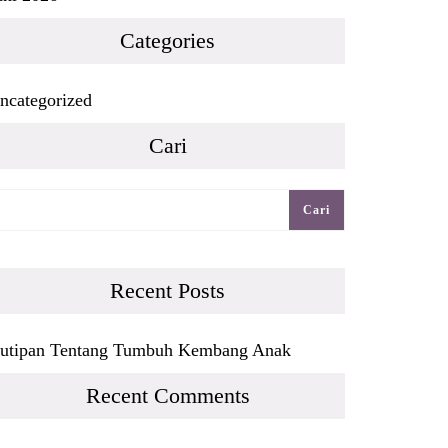
Categories
ncategorized
Cari
Cari
Recent Posts
utipan Tentang Tumbuh Kembang Anak
Recent Comments