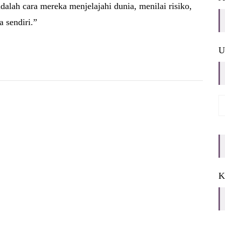
dalah cara mereka menjelajahi dunia, menilai risiko,
 sendiri.”
U
K