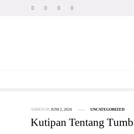
Skip
to
content
ADDED ON
JUNI 2, 2026
UNCATEGORIZED
Kutipan Tentang Tum