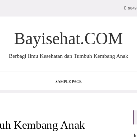
9849
Bayisehat.COM
Berbagi Ilmu Kesehatan dan Tumbuh Kembang Anak
SAMPLE PAGE
buh Kembang Anak
J