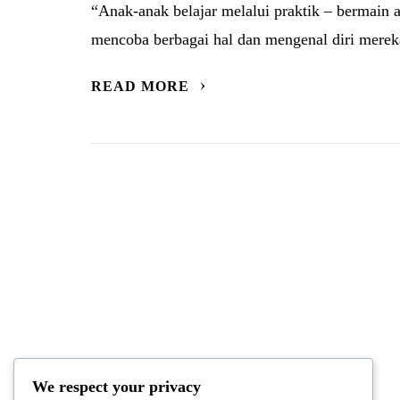
“Anak-anak belajar melalui praktik – bermain a
mencoba berbagai hal dan mengenal diri mereka
READ MORE
We respect your privacy