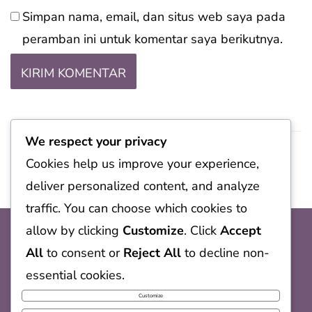
Simpan nama, email, dan situs web saya pada
peramban ini untuk komentar saya berikutnya.
We respect your privacy
Cookies help us improve your experience,
deliver personalized content, and analyze
traffic. You can choose which cookies to
allow by clicking
Customize
. Click
Accept
All
to consent or
Reject All
to decline non-
essential cookies.
Sample Page
Customize
Copyright ©2026 Bayisehat.COM . All rights