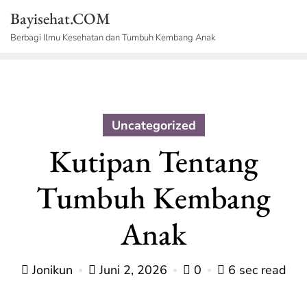
Skip
Bayisehat.COM
to
Berbagi Ilmu Kesehatan dan Tumbuh Kembang Anak
content
Uncategorized
Kutipan Tentang
Tumbuh Kembang
Anak
Jonikun
Juni 2, 2026
0
6 sec read